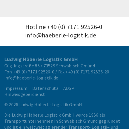
Hotline
+49 (0) 7171 92526-0
info@haeberle-logistik.de
Ludwig Häberle Logistik GmbH
Güglingstraße 85 / 73529 Schwäbisch Gmünd
Fon
+49 (0) 7171 92526-0
/ Fax
+49 (0) 7171 92526-20
info@haeberle-logistik.de
Impressum
Datenschutz
ADSP
Hinweisgeberdienst
© 2026 Ludwig Häberle Logistik GmbH
Die Ludwig Häberle Logistik GmbH wurde 1956 als
Transportunternehmen in Schwäbisch Gmünd gegründet
und ist ein weltweit agierender Transport- Logistik- und