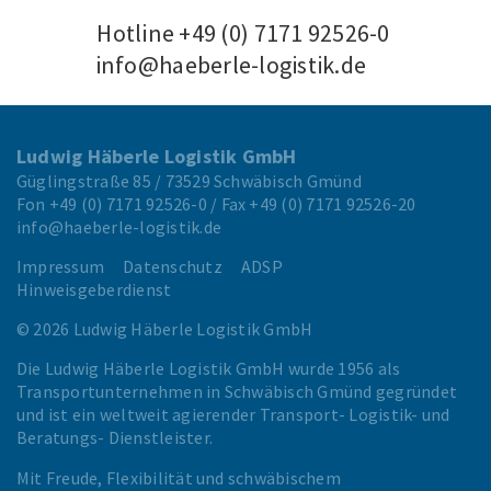
Hotline
+49 (0) 7171 92526-0
info@haeberle-logistik.de
Ludwig Häberle Logistik GmbH
Güglingstraße 85 / 73529 Schwäbisch Gmünd
Fon
+49 (0) 7171 92526-0
/ Fax
+49 (0) 7171 92526-20
info@haeberle-logistik.de
Impressum
Datenschutz
ADSP
Hinweisgeberdienst
© 2026 Ludwig Häberle Logistik GmbH
Die Ludwig Häberle Logistik GmbH wurde 1956 als
Transportunternehmen in Schwäbisch Gmünd gegründet
und ist ein weltweit agierender Transport- Logistik- und
Beratungs- Dienstleister.
Mit Freude, Flexibilität und schwäbischem